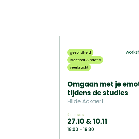
works
gezondheid
identiteit & relatie
veerkracht
Omgaan met je emot
tijdens de studies
Hilde Ackaert
2 SESSIES
27.10 & 10.11
18:00 - 19:30