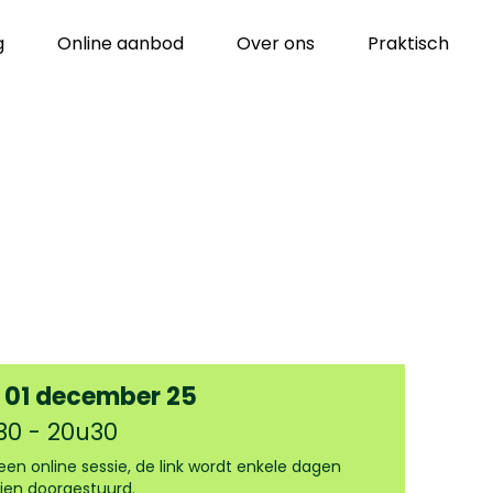
g
Online aanbod
Over ons
Praktisch
 01 december 25
30 - 20u30
s een online sessie, de link wordt enkele dagen
ien doorgestuurd.