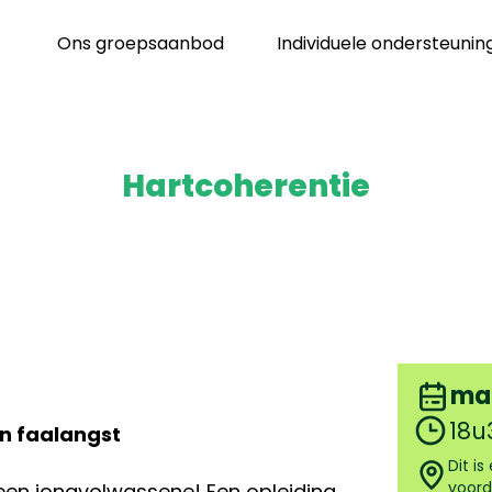
Ons groepsaanbod
Individuele ondersteunin
Hartcoherentie
ma
18u
en faalangst
Dit i
voord
een jongvolwassene! Een opleiding