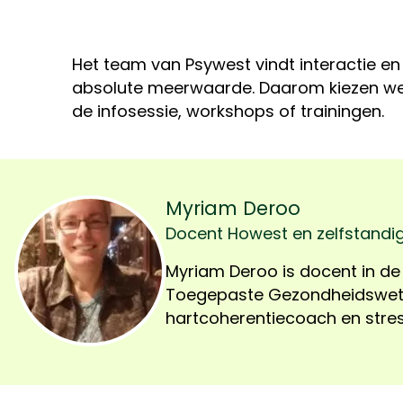
Het team van Psywest vindt interactie en
absolute meerwaarde. Daarom kiezen w
de infosessie, workshops of trainingen.
Myriam Deroo
Docent Howest en zelfstandi
Myriam Deroo is docent in de
(harttegenstress.com) Door
Toegepaste Gezondheidswet
zowel voeling met studenten
hartcoherentiecoach en stre