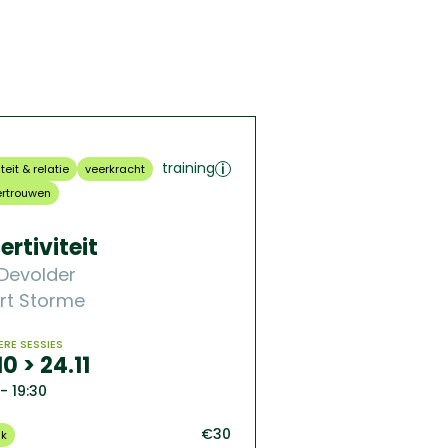
training
teit & relatie
veerkracht
ertrouwen
ertiviteit
 Devolder
rt Storme
RE SESSIES
10 > 24.11
 - 19:30
€30
jk