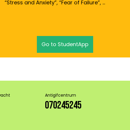
“Stress and Anxiety”, “Fear of Failure”, …
Go to StudentApp
wacht
Antigifcentrum
070245245