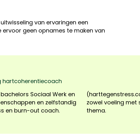
 uitwisseling van ervaringen een
e ervoor geen opnames te maken van
g hartcoherentiecoach
 bachelors Sociaal Werk en
 deze combinatie heeft ze
enschappen en zelfstandig
 als ruime kennis van het
ss en burn-out coach.
thema.