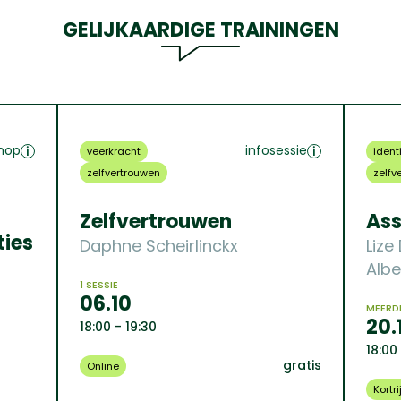
GELIJKAARDIGE TRAININGEN
hop
infosessie
veerkracht
identi
zelfvertrouwen
zelfv
Zelfvertrouwen
Ass
ies
Daphne Scheirlinckx
Lize
Albe
1 SESSIE
06.10
MEERDE
20.
18:00 - 19:30
18:00
gratis
Online
Kortri