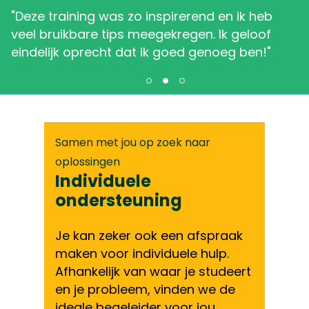
NAVIGATIE
"Deze training was zo inspirerend en ik heb
"
veel bruikbare tips meegekregen. Ik geloof
r
eindelijk oprecht dat ik goed genoeg ben!"
w
Samen met jou op zoek naar
oplossingen
Individuele
ondersteuning
Je kan zeker ook een afspraak
maken voor individuele hulp.
Afhankelijk van waar je studeert
en je probleem, vinden we de
ideale begeleider voor jou.