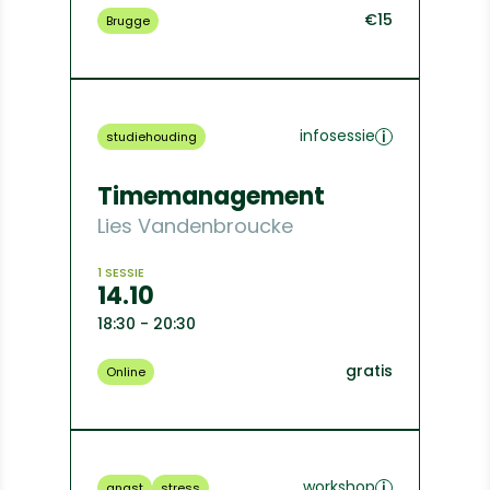
€15
Brugge
infosessie
studiehouding
Timemanagement
Lies Vandenbroucke
1 SESSIE
14.10
18:30 - 20:30
gratis
Online
workshop
angst
stress