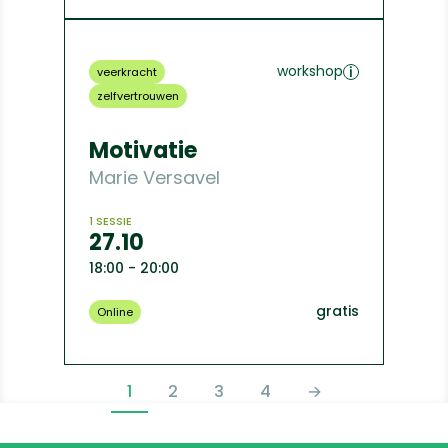
workshop
veerkracht
zelfvertrouwen
Motivatie
Marie Versavel
1 SESSIE
27.10
18:00 - 20:00
gratis
Online
GROEPSAANBOD
1
2
3
4
→
PAGINA