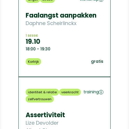
Faalangst aanpakken
Daphne Scheirlinckx
1 SESSIE
19.10
18:00 - 19:30
gratis
Kortrijk
training
identiteit & relatie
veerkracht
zelfvertrouwen
Assertiviteit
Lize Devolder