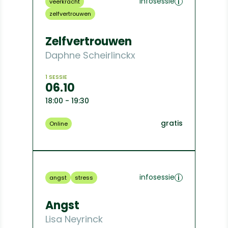
infosessie
veerkracht
zelfvertrouwen
Zelfvertrouwen
Daphne Scheirlinckx
1 SESSIE
06.10
18:00 - 19:30
gratis
Online
infosessie
angst
stress
Angst
Lisa Neyrinck