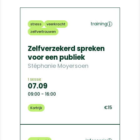
training
stress
veerkracht
zelfvertrouwen
Zelfverzekerd spreken
voor een publiek
Stéphanie Moyersoen
1 SESSIE
07.09
09:00 - 16:00
€15
Kortrijk