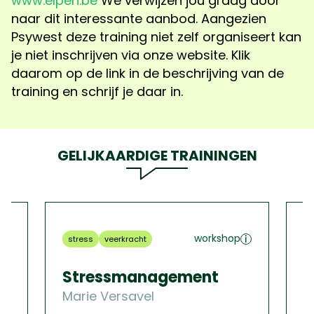
www.elpen.be
We verwijzen jou graag door
naar dit interessante aanbod. Aangezien
Psywest deze training niet zelf organiseert kan
je niet inschrijven via onze website. Klik
daarom op de link in de beschrijving van de
training en schrijf je daar in.
GELIJKAARDIGE TRAININGEN
workshop
stress
veerkracht
ge
ide
Stressmanagement
ve
Marie Versavel
O