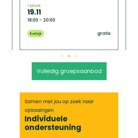
ti
1 SESSIE
19.11
Hi
18:00 - 20:00
2 SE
gratis
27
Kortrijk
18:
0
On
Volledig groepsaanbod
Samen met jou op zoek naar
oplossingen
Individuele
ondersteuning