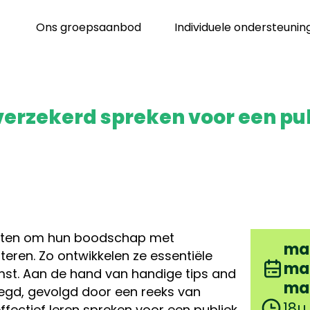
Ons groepsaanbod
Individuele ondersteunin
verzekerd spreken voor een pu
enten om hun boodschap met
ma 
teren. Zo ontwikkelen ze essentiële
ma 
st. Aan de hand van handige tips and
ma 
elegd, gevolgd door een reeks van
18u
fectief leren spreken voor een publiek.