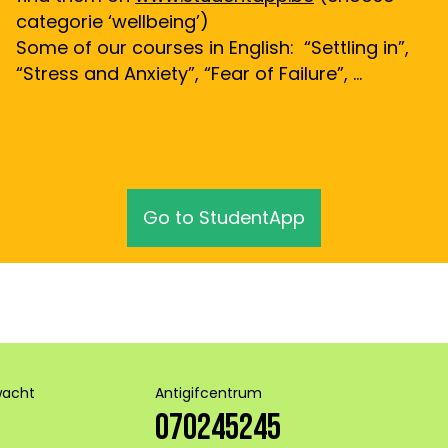
categorie ‘wellbeing’)
Some of our courses in English: “Settling in”,
“Stress and Anxiety”, “Fear of Failure”, …
Go to StudentApp
wacht
Antigifcentrum
070245245