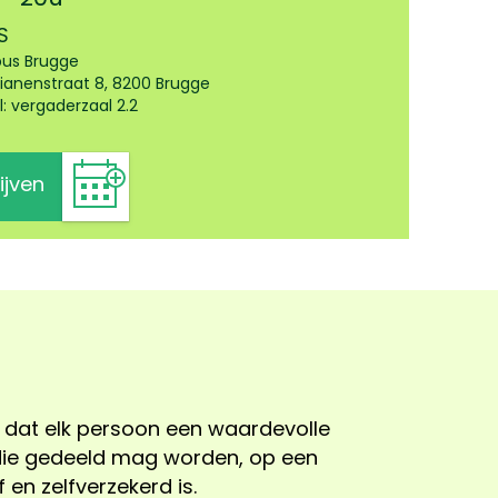
S
us Brugge
ianenstraat 8, 8200 Brugge
l: vergaderzaal 2.2
ijven
 en zelfverzekerd is.