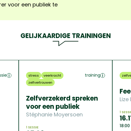
er voor een publiek te
GELIJKAARDIGE TRAININGEN
ssie
training
stress
veerkracht
zelfv
zelfvertrouwen
Fe
Zelfverzekerd spreken
Lize
voor een publiek
1 SESSI
Stéphanie Moyersoen
16.1
18:00
1 SESSIE