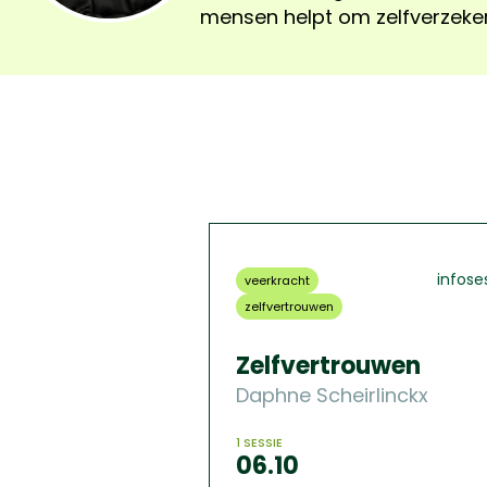
mensen helpt om zelfverzeker
infose
veerkracht
zelfvertrouwen
Zelfvertrouwen
Daphne Scheirlinckx
1 SESSIE
06.10