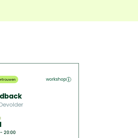
workshop
ertrouwen
edback
 Devolder
E
1
 - 20:00