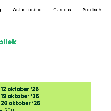
g
Online aanbod
Over ons
Praktisch
bliek
12 oktober ‘26
19 oktober ‘26
26 oktober ‘26
 - 20u