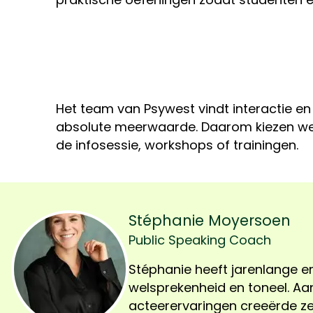
Het team van Psywest vindt interactie en
absolute meerwaarde. Daarom kiezen w
de infosessie, workshops of trainingen.
Stéphanie Moyersoen
Public Speaking Coach
Stéphanie heeft jarenlange er
spreken. Ze gelooft dat elk p
welsprekenheid en toneel. A
boodschap heeft die gedeeld
acteerervaringen creeërde ze