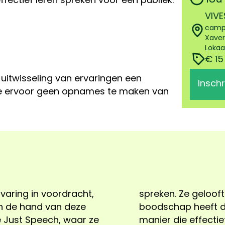
VIVE
camp
Xaver
Lokaa
€ 15
 uitwisseling van ervaringen een
Inschr
e ervoor geen opnames te maken van
varing in voordracht,
ersoon een waardevolle
an de hand van deze
 mag worden, op een
 Just Speech, waar ze
manier die effectief