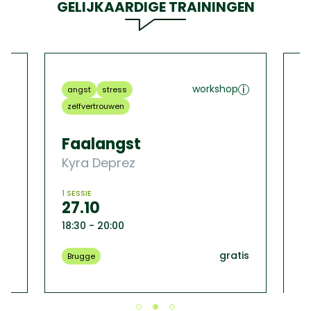
GELIJKAARDIGE TRAININGEN
workshop
angst
stress
z
zelfvertrouwen
Z
Faalangst
v
Kyra Deprez
S
1 SESSIE
ME
27.10
1
18:30 - 20:00
18
tis
gratis
Brugge
B