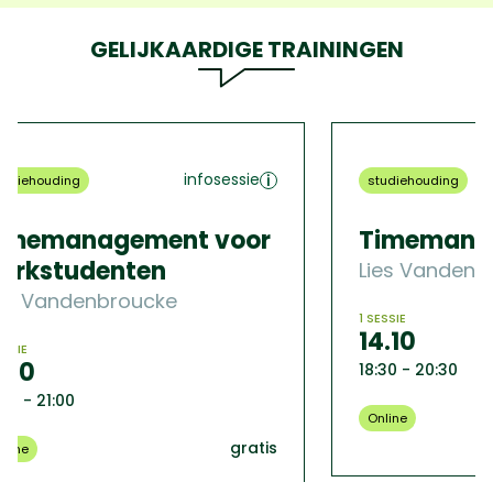
GELIJKAARDIGE TRAININGEN
infosessie
infosessi
studiehouding
ment voor
Timemanagement
en
Lies Vandenbroucke
ucke
1 SESSIE
14.10
18:30 - 20:30
gra
Online
gratis