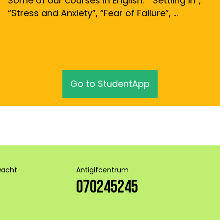
Some of our courses in English: “Settling in”,
“Stress and Anxiety”, “Fear of Failure”, …
Go to StudentApp
wacht
Antigifcentrum
070245245