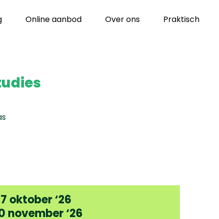
g
Online aanbod
Over ons
Praktisch
tudies
as
27 oktober ‘26
10 november ‘26