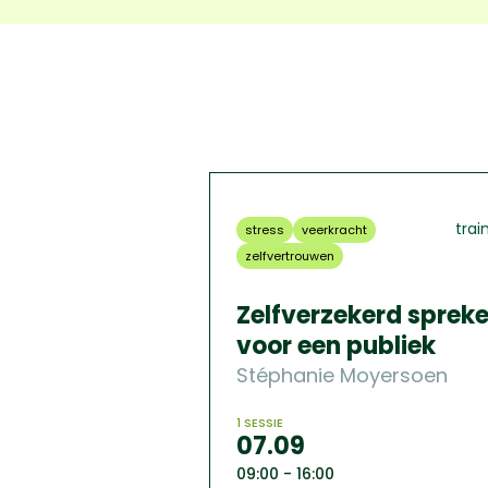
trai
stress
veerkracht
zelfvertrouwen
Zelfverzekerd sprek
voor een publiek
Stéphanie Moyersoen
1 SESSIE
07.09
09:00 - 16:00