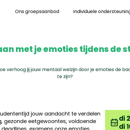
Ons groepsaanbod
Individuele ondersteunin
n met je emoties tijdens de s
oe verhoog jij jouw mentaal welzijn door je emoties de ba
te zijn?
studententijd jouw aandacht te verdelen
di 
ng, gezonde eetgewoontes, voldoende
di 
e deadlines, examens onze emoties