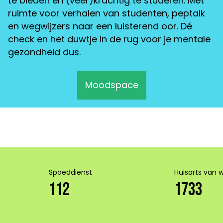
te bieden en (veer)krachtig te studeren. Met
ruimte voor verhalen van studenten, peptalk
en wegwijzers naar een luisterend oor. Dé
check en het duwtje in de rug voor je mentale
gezondheid dus.
Moodspace
Spoeddienst
Huisarts van 
112
1733