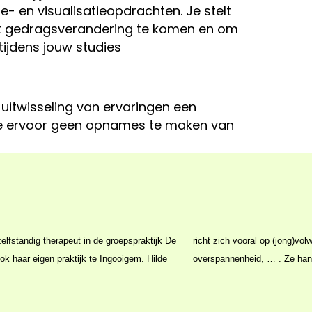
ie- en visualisatieopdrachten. Je stelt
tot gedragsverandering te komen en om
ijdens jouw studies
 uitwisseling van ervaringen een
e ervoor geen opnames te maken van
elfstandig therapeut in de groepspraktijk De
stress, negatief zelfbeeld, angstklachten,
ok haar eigen praktijk te Ingooigem. Hilde
overspannenheid, … . Ze hant