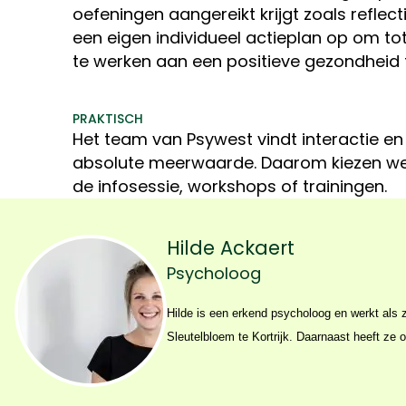
oefeningen aangereikt krijgt zoals reflect
een eigen individueel actieplan op om 
te werken aan een positieve gezondheid t
PRAKTISCH
Het team van Psywest vindt interactie en
absolute meerwaarde. Daarom kiezen w
de infosessie, workshops of trainingen.
Hilde Ackaert
Psycholoog
Hilde is een erkend psycholoog en werkt als z
richt zich vooral op (jong)volwassenen met 
Sleutelbloem te Kortrijk. Daarnaast heeft ze o