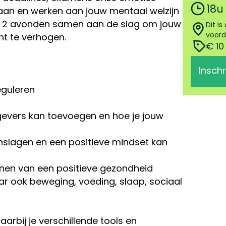
18u
staan en werken aan jouw mentaal welzijn
n 2 avonden samen aan de slag om jouw
Dit i
voord
ht te verhogen.
€ 10
Inschr
eguleren
gevers kan toevoegen en hoe je jouw
nslagen en een positieve mindset kan
ennen van een positieve gezondheid
r ook beweging, voeding, slaap, sociaal
arbij je verschillende tools en