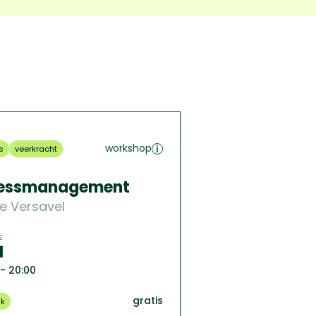
workshop
s
veerkracht
ressmanagement
e Versavel
E
1
 - 20:00
gratis
jk