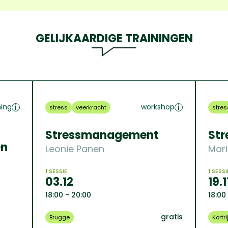
GELIJKAARDIGE TRAININGEN
ning
workshop
stress
veerkracht
stres
Stressmanagement
St
en
Leonie Panen
Mari
1 SESSIE
1 SESSI
03.12
19.1
18:00 - 20:00
18:00
gratis
Brugge
Kortri