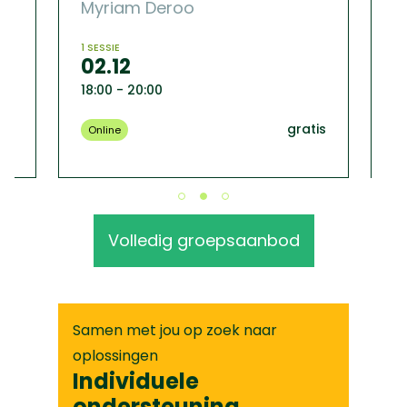
Myriam Deroo
S
1 SESSIE
ME
02.12
1
18:00 - 20:00
18
tis
gratis
Online
B
Volledig groepsaanbod
Samen met jou op zoek naar
oplossingen
Individuele
ondersteuning