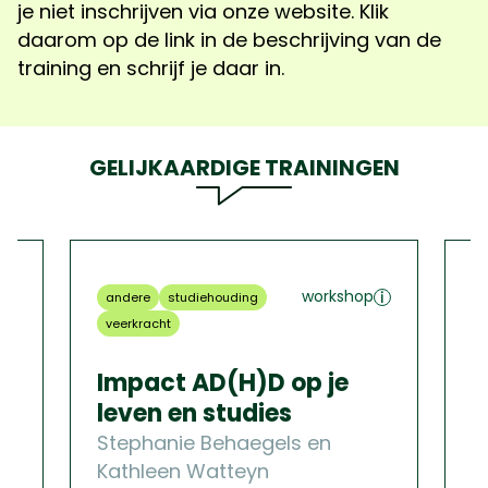
je niet inschrijven via onze website. Klik
daarom op de link in de beschrijving van de
training en schrijf je daar in.
GELIJKAARDIGE TRAININGEN
workshop
andere
studiehouding
g
veerkracht
v
Impact AD(H)D op je
B
leven en studies
C
Stephanie Behaegels en
1 
Kathleen Watteyn
1