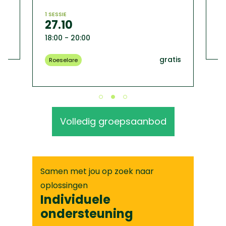
18
1 SESSIE
27.10
tis
B
18:00 - 20:00
gratis
Roeselare
Volledig groepsaanbod
Samen met jou op zoek naar
oplossingen
Individuele
ondersteuning