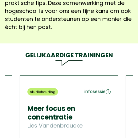
praktische tips. Deze samenwerking met de
hogeschool is voor ons een fijne kans om ook
studenten te ondersteunen op een manier die
écht bij hen past.
GELIJKAARDIGE TRAININGEN
infosessie
studiehouding
s
z
Meer focus en
Z
concentratie
v
Lies Vandenbroucke
S