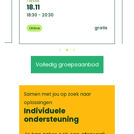
1 SESSIE
18.11
1 
0
18:30 - 20:30
09
tis
gratis
Online
K
Volledig groepsaanbod
Samen met jou op zoek naar
oplossingen
Individuele
ondersteuning