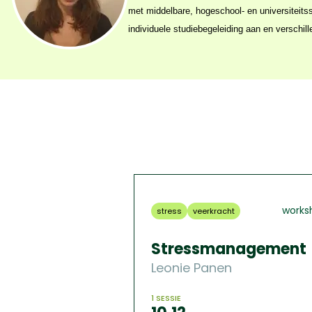
met middelbare, hogeschool- en universiteits
aanpak en streeft ernaar om haar cliënten te 
individuele studiebegeleiding aan en verschi
works
stress
veerkracht
Stressmanagement
Leonie Panen
1 SESSIE