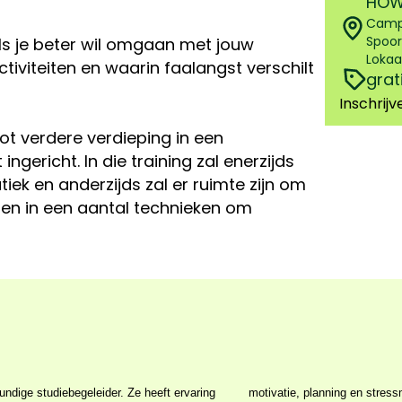
HOW
Campu
Spoor
 als je beter wil omgaan met jouw
Lokaal
tiviteiten en waarin faalangst verschilt
grat
Inschrijv
ot verdere verdieping in een
ingericht. In die training zal enerzijds
ek en anderzijds zal er ruimte zijn om
en in een aantal technieken om
ndige studiebegeleider. Ze heeft ervaring
heeft een vriendelijke en ondersteunende