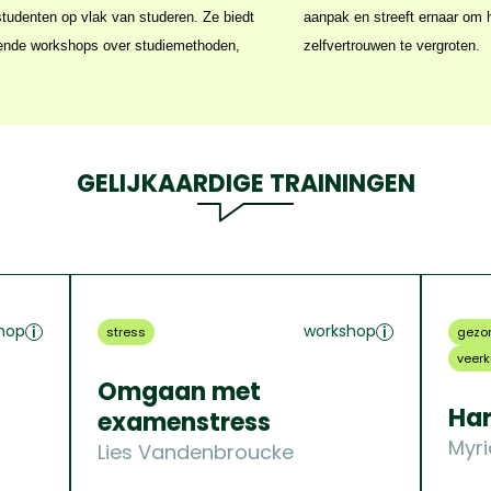
studenten op vlak van studeren. Ze biedt
helpen hun leerdoelen te bereiken en hun
llende workshops over studiemethoden,
zelfvertrouwen te vergroten.
GELIJKAARDIGE TRAININGEN
hop
workshop
stress
gezo
veerk
Omgaan met
Har
examenstress
Myr
Lies Vandenbroucke