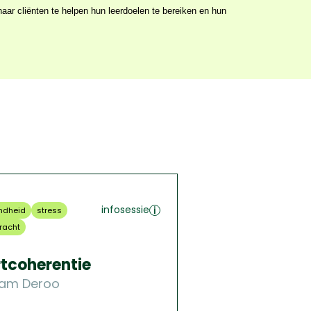
infosessie
ndheid
stress
racht
tcoherentie
iam Deroo