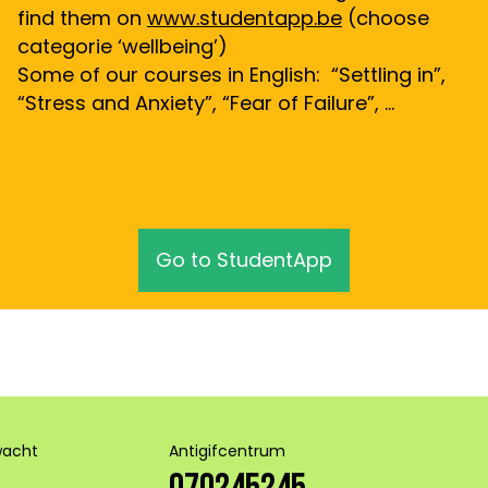
find them on
www.studentapp.be
(choose
categorie ‘wellbeing’)
Some of our courses in English: “Settling in”,
“Stress and Anxiety”, “Fear of Failure”, …
Go to StudentApp
wacht
Antigifcentrum