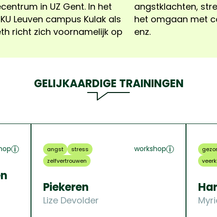
centrum in UZ Gent. In het
ef zelfbeeld, vermoeidheid,
 KU Leuven campus Kulak als
n/of lichamelijke klachten,
h richt zich voornamelijk op
enz.
GELIJKAARDIGE TRAININGEN
hop
workshop
angst
stress
gezo
zelfvertrouwen
veerk
en
Piekeren
Har
Lize Devolder
Myr