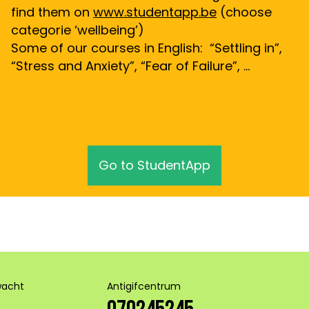
find them on
www.studentapp.be
(choose
categorie ‘wellbeing’)
Some of our courses in English: “Settling in”,
“Stress and Anxiety”, “Fear of Failure”, …
Go to StudentApp
wacht
Antigifcentrum