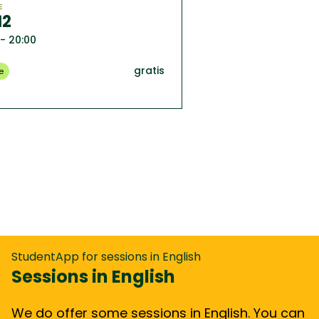
E
12
 - 20:00
gratis
e
StudentApp for sessions in English
Sessions in English
We do offer some sessions in English. You can