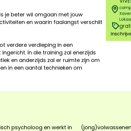
VIVE
camp
Xaver
 als je beter wil omgaan met jouw
Lokaa
tiviteiten en waarin faalangst verschilt
grat
Inschrijv
ot verdere verdieping in een
ingericht. In die training zal enerzijds
ek en anderzijds zal er ruimte zijn om
en in een aantal technieken om
nisch psycholoog en werkt in
depressieve gevoelens,