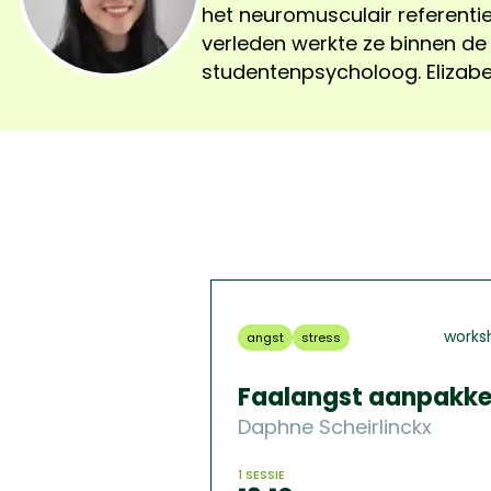
het neuromusculair referentie
angstklachten, stress, negati
verleden werkte ze binnen de
het omgaan met cognitieve- e
studentenpsycholoog. Elizabet
works
angst
stress
Faalangst aanpakk
Daphne Scheirlinckx
1 SESSIE