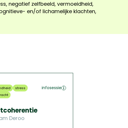
infosessie
ndheid
stress
racht
tcoherentie
iam Deroo