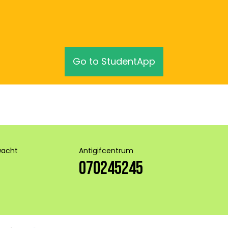
Go to StudentApp
wacht
Antigifcentrum
070245245