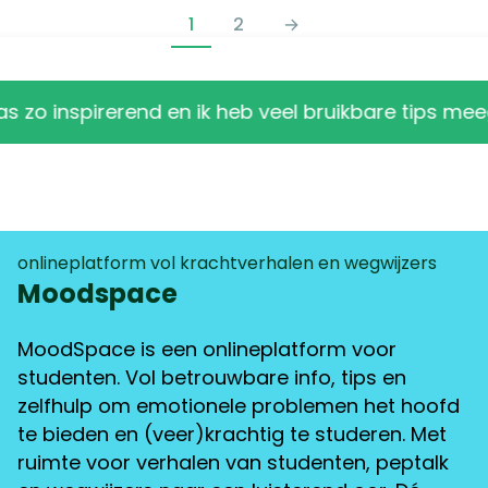
GROEPSAANBOD
1
2
→
PAGINA
NAVIGATIE
inspirerend en ik heb veel bruikbare tips meegekreg
onlineplatform vol krachtverhalen en wegwijzers
Moodspace
MoodSpace is een onlineplatform voor
studenten. Vol betrouwbare info, tips en
zelfhulp om emotionele problemen het hoofd
te bieden en (veer)krachtig te studeren. Met
ruimte voor verhalen van studenten, peptalk