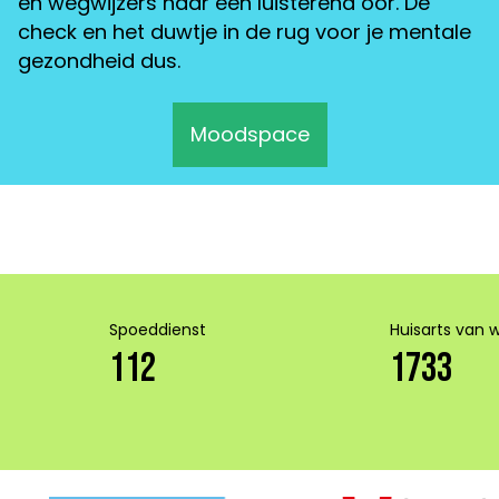
en wegwijzers naar een luisterend oor. Dé
check en het duwtje in de rug voor je mentale
gezondheid dus.
Moodspace
Spoeddienst
Huisarts van 
112
1733