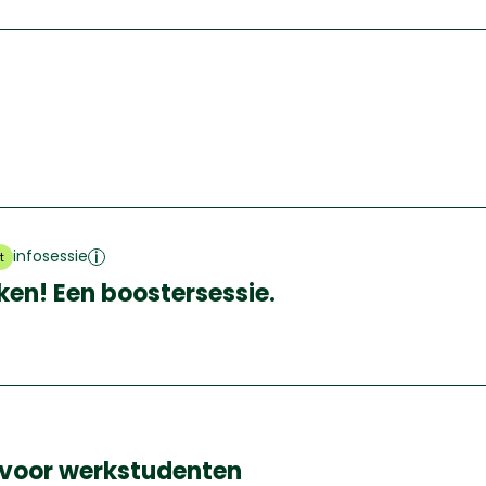
infosessie
t
ken! Een boostersessie.
oor werkstudenten