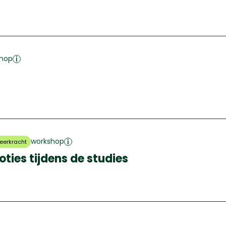
shop
workshop
eerkracht
ies tijdens de studies