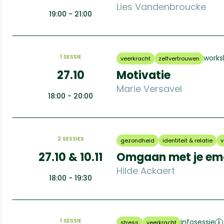
Lies Vandenbroucke
19:00 - 21:00
1 SESSIE
work
veerkracht
zelfvertrouwen
27.10
Motivatie
Marie Versavel
18:00 - 20:00
2 SESSIES
gezondheid
identiteit & relatie
v
27.10 & 10.11
Omgaan met je emot
Hilde Ackaert
18:00 - 19:30
1 SESSIE
infosessie
stress
veerkracht