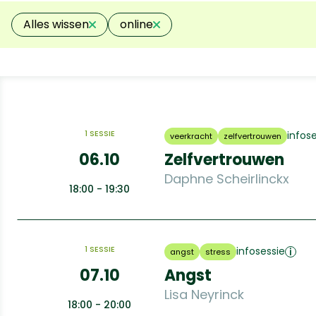
gezondheid
Kortrijk
le
Alles wissen
online
identiteit & relatie
Online
p
stress
Oostende
tr
studiehouding
Roeselare
w
1 SESSIE
infos
veerkracht
zelfvertrouwen
veerkracht
Torhout
06.10
Zelfvertrouwen
zelfvertrouwen
Daphne Scheirlinckx
18:00 - 19:30
andere
1 SESSIE
infosessie
angst
stress
07.10
Angst
Lisa Neyrinck
18:00 - 20:00