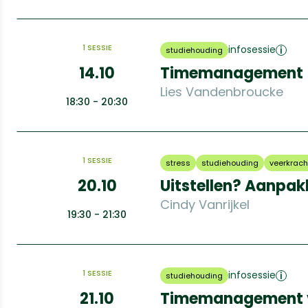
1 SESSIE
infosessie
studiehouding
14.10
Timemanagement
Lies Vandenbroucke
18:30 - 20:30
1 SESSIE
stress
studiehouding
veerkrach
20.10
Uitstellen? Aanpak
Cindy Vanrijkel
19:30 - 21:30
1 SESSIE
infosessie
studiehouding
21.10
Timemanagement v