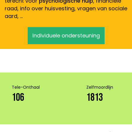
terecht voor
psychologische hulp
, financiële
raad, info over huisvesting, vragen van sociale
aard, …
Individuele ondersteuning
Tele-Onthaal
Zelfmoordlijn
106
1813